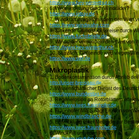
https://www.hev-winterthur.ch
6. Wertminderung durch Windräder?
https://www.igbay.de
7. Windkraftanlagen mindern den Wert v
https://www.windwahn.com
8. Sinkende Grundstückspreise durch W
https://www.fuchsbriefe.de
9. Windräder vermindern den Wert von 
https://www.hev-winterthur.ch
10. Starzach: Gemeinde wird wegen Win
https://www.swr.de
Mikroplastik
1. Bodenkontamination durch Abrieb der 
http://unser-breisgau.
de
2. Wissenschaftlicher Dienst des Deut
https://www.bundestag.de
3. Regenerosion an Rotorblättern effekt
https://www.iwes.fraunhofer.d
e
4. Fraunhofer IWES sagt Erosion von W
https://www.windbranche.de
5. Entwicklung einer Methode zur Best
https://www.iwes.fraunhofer.de
6. Windkraft um jeden Preis?
https://www.youtube.com