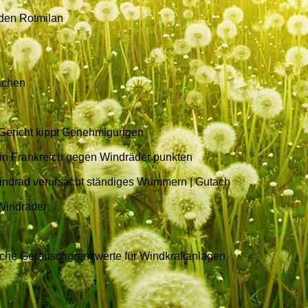
den Rotmilan
achen
s Gericht kippt Genehmigungen
 in Frankreich gegen Windräder punkten
indrad verursacht ständiges Wummern | Gutach
 Windräder
liche Geräuschgrenzwerte für Windkraftanlagen