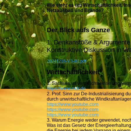
Wie steht es um Wirtschaftlichkeit, In
Netzausbau und Brände?
Der Blick aufs Ganze
1. Denkanstöße & Argumente f
Konstruktive Diskussion in W
20241218-V3-BI.pdf
Wirtschaftlichkeit
1. Sachsen ist vergleichsweise ungeeign
https://www.mdr.de
2. Prof. Sinn zur De-Industrialisierung 
durch unwirtschaftliche Windkraftanlagen
https://www.youtube.com
https://www.youtube.com
https://www.youtube.com
3. Warum Energie weder gewendet, noch e
Was ist das Gesetz der Energieerhaltung
die Energie bei jedem Vorgang in eine