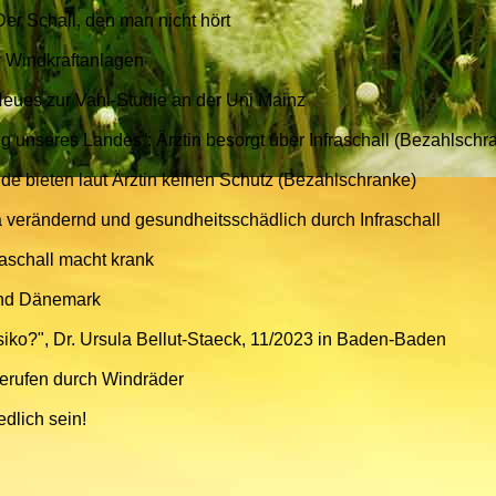
er Schall, den man nicht hört
er Windkraftanlagen
Neues zur Vahl-Studie an der Uni Mainz
ng unseres Landes“: Ärztin besorgt über Infraschall (Bezahlschr
ude bieten laut Ärztin keinen Schutz (Bezahlschranke)
ma verändernd und gesundheitsschädlich durch Infraschall
raschall macht krank
and Dänemark
iko?", Dr. Ursula Bellut-Staeck, 11/2023 in Baden-Baden
gerufen durch Windräder
dlich sein!