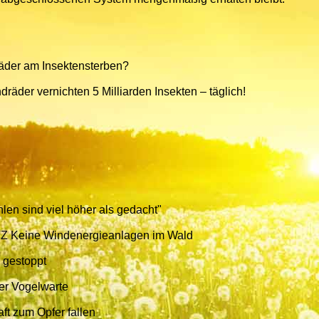
äder am Insektensterben?
äder vernichten 5 Milliarden Insekten – täglich!
len sind viel höher als gedacht"
eine Windenergieanlagen im Wald
 gestoppt
er Vogelwarte
ft zum Opfer fallen