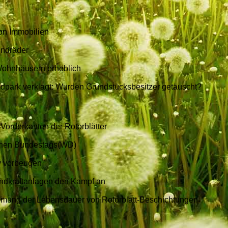
on Immobilien
indräder
Wohnhäusern erheblich
dpark verklagt: Wurden Grundstücksbesitzer getäuscht?
Vorderkanten der Rotorblätter
schen Bundestags(WD)
iv vorbeugen
indkraftanlagen den Kampf an
immung der Lebensdauer von Rotorblatt-Beschichtungen