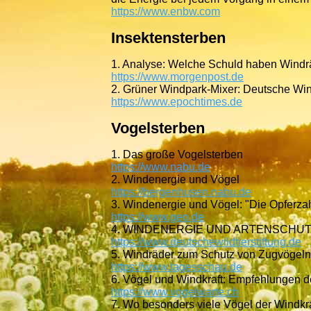
https://www.enbw.com
Insektensterben
1. Analyse: Welche Schuld haben Windr
https://www.morgenpost.de
2. Grüner Windpark-Mixer: Deutsche Windr
https://www.epochtimes.de
Vogelsterben
1. Das große Vogelsterben
https://www.nabu.de
2. Windenergie und Vögel
https://bergenhusen.nabu.de
3. Windenergie und Vögel: "Die Opferzah
https://www.geo.de
4. WINDENERGIE UND ARTENSCHUTZ K
https://www.deutschewildtierstiftung.de
5. Windräder zum Schutz von Zugvögeln
https://www.tagesschau.de
6. Vögel und Windkraft: Empfehlungen d
https://www.vogelwarte.ch
7. Wo besonders viele Vögel der Windkra