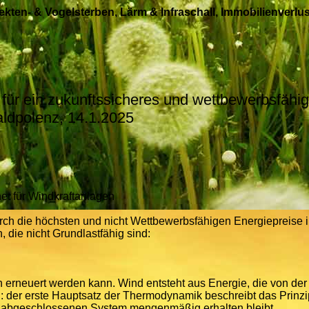
sekten- & Vogelsterben, Lärm & Infraschall, Immobilienverlus
ür ein zukunftssicheres und wettbewerbsfähi
aldpolenz, 14.1.2025
et für Windkraftanlagen
durch die höchsten und nicht Wettbewerbsfähigen Energiepreise i
, die nicht Grundlastfähig sind:
rneuert werden kann. Wind entsteht aus Energie, die von der 
: der erste Hauptsatz der Thermodynamik beschreibt das Prinzi
m abgeschlossenen System mengenmäßig erhalten bleibt.