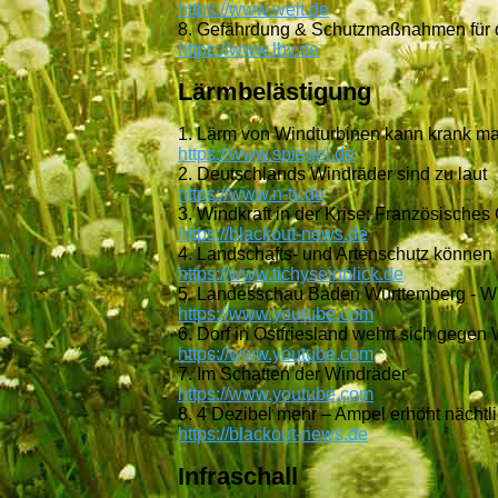
https://www.welt.de
8. Gefährdung & Schutzmaßnahmen für 
https://www.lbv.de
Lärmbelästigung
1. Lärm von Windturbinen kann krank m
https://www.spiegel.de
2. Deutschlands Windräder sind zu laut
https://www.n-tv.de
3. Windkraft in der Krise: Französische
https://blackout-news.de
4. Landschafts- und Artenschutz können
https://www.tichyseinblick.de
5. Landesschau Baden Württemberg - W
https://www.youtube.com
6. Dorf in Ostfriesland wehrt sich gegen
https://www.youtube.com
7. Im Schatten der Windräder
https://www.youtube.com
8. 4 Dezibel mehr – Ampel erhöht nächt
https://blackout-news.de
Infraschall