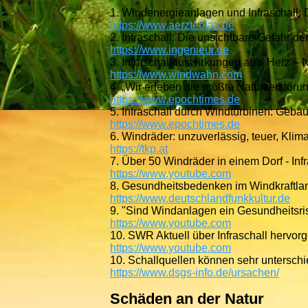
1. Windenergieanlagen und Infraschall: D
https://www.aerzteblatt.de
2. Infraschall: Die unsichtbare Gefahr d
https://www.ingenieur.de
3. Infraschallauswirkungen aufs Herz – 
https://www.windwahn.com
4. „Wir erleben die größte Naturzerstöru
https://www.epochtimes.de
5. Infraschall durch Windturbinen: Gebä
https://www.epochtimes.de
6. Windräder: unzuverlässig, teuer, Kli
https://tkp.at
7. Über 50 Windräder in einem Dorf - Inf
https://www.youtube.com
8. Gesundheitsbedenken im Windkraftl
https://www.deutschlandfunkkultur.de
9. "Sind Windanlagen ein Gesundheitsris
https://www.youtube.com
10. SWR Aktuell über Infraschall hervor
https://www.youtube.com
10. Schallquellen können sehr unterschie
https://www.dsgs-info.de/ursachen/
Schäden an der Natur