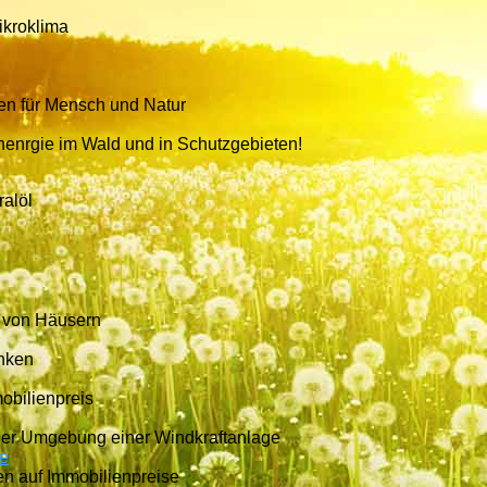
ikroklima
gen für Mensch und Natur
nenrgie im Wald und in Schutzgebieten!
ralöl
e von Häusern
inken
obilienpreis
der Umgebung einer Windkraftanlage
de
n auf Immobilienpreise