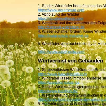
1. Studie: Windräder beeinflussen das M
https://www.agrarheute.com
2. Abholzung der Wälder
https://stopthesethings.com
3. Windkraft und ihre verheerenden Fol
https://umwelt-watchblog.de
4. Wissenschaftler fordern: Keine Winde
https://naturschutz-initiative.de
5. Windräder verbrauchen sehr viel Mine
https://www.agrarheute.
com
Wertverlust von Gebäuden
1. So beeinflussen Windräder die Preis
https://www.handelsblatt.com
2. Windräder lassen Immobilienpreise s
https://www.rwi-essen.de
3. Studie: Windkraftanlagen drücken Imm
https://www.baulinks.de
4. Wertminderung von Grundstücken in 
https://www.heid-immobilienbewertung.
5. Auswirkungen von Windenergieanlage