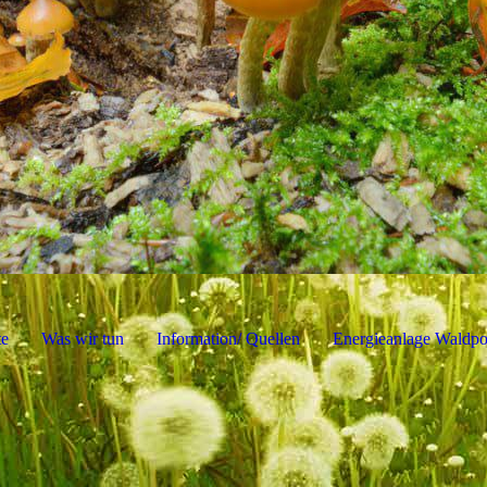
te
Was wir tun
Information/ Quellen
Energieanlage Waldpo